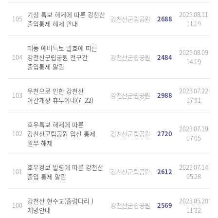
기상 특보 해제에 따른 강천산
2023.08.11
105
강천산군립공원
2688
출입통제 해제 안내
11:19
태풍 예비특보 발효에 따른
2023.08.09
104
강천산군립공원 전구간
강천산군립공원
2484
14:19
출입통제 알림
우천으로 인한 강천산
2023.07.22
103
강천산군립공원
2988
야간개장 휴무아내(7. 22)
17:31
호우특보 해제에 따른
2023.07.19
102
강천산군립공원 입산 통제
강천산군립공원
2720
07:05
일부 해제
호우경보 발령에 따른 강천산
2023.07.14
101
강천산군립공원
2612
출입 통제 알림
05:28
강천산 현수교(출렁다리 )
2023.05.20
100
강천산군립공원
2569
개방안내
11:32