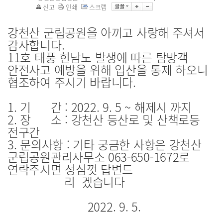
신고
인쇄
스크랩
강천산 군립공원을 아끼고 사랑해 주셔서
감사합니다.
11호 태풍 힌남노 발생에 따른 탐방객
안전사고 예방을 위해 입산을 통제 하오니
협조하여 주시기 바랍니다.
1. 기 간 : 2022. 9. 5 ~ 해제시 까지
2. 장 소 : 강천산 등산로 및 산책로등
전구간
3. 문의사항 : 기타 궁금한 사항은 강천산
군립공원관리사무소 063-650-1672
로
연락주시면 성심껏 답변드
리 겠습니다
2022. 9. 5.