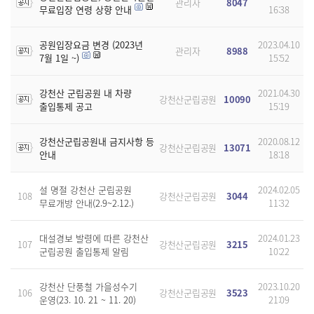
관리자
8047
무료입장 연령 상향 안내
16:38
공원입장요금 변경 (2023년
2023.04.10
관리자
8988
7월 1일 ~)
15:52
강천산 군립공원 내 차량
2021.04.30
강천산군립공원
10090
출입통제 공고
15:19
강천산군립공원내 금지사항 등
2020.08.12
강천산군립공원
13071
안내
18:18
설 명절 강천산 군립공원
2024.02.05
108
강천산군립공원
3044
무료개방 안내(2.9~2.12.)
11:32
대설경보 발령에 따른 강천산
2024.01.23
107
강천산군립공원
3215
군립공원 출입통제 알림
10:22
강천산 단풍철 가을성수기
2023.10.20
106
강천산군립공원
3523
운영(23. 10. 21 ~ 11. 20)
21:09