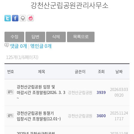
강천산군립공원관리사무소
수정
답변
삭제
목록으로
댓글
0
개
|
엮인글
0
개
125개(1/6페이지)
번호
제목
글쓴이
조회
날짜
강천산군립공원 입장 및
2026.03.03
마감시간 조정알림(2026. 3. 3
강천산군립공원
3939
09:20
~
강천산군립공원 동절기
2025.11.24
강천산군립공원
3600
입장시간 조정알림(12.01~)
17:17
2025년 강천산군립공원
2025.11.08