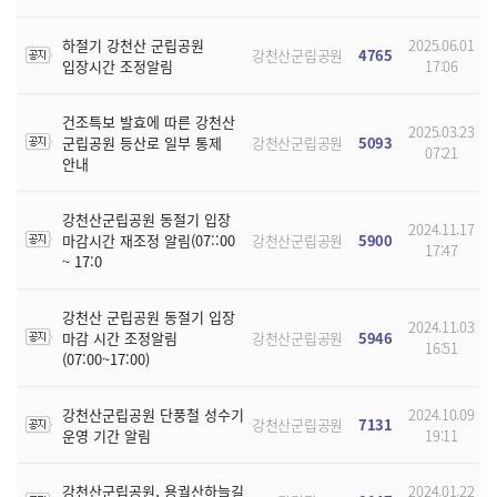
하절기 강천산 군립공원
2025.06.01
강천산군립공원
4765
입장시간 조정알림
17:06
건조특보 발효에 따른 강천산
2025.03.23
군립공원 등산로 일부 통제
강천산군립공원
5093
07:21
안내
강천산군립공원 동절기 입장
2024.11.17
마감시간 재조정 알림(07::00
강천산군립공원
5900
17:47
~ 17:0
강천산 군립공원 동절기 입장
2024.11.03
마감 시간 조정알림
강천산군립공원
5946
16:51
(07:00~17:00)
강천산군립공원 단풍철 성수기
2024.10.09
강천산군립공원
7131
운영 기간 알림
19:11
강천산군립공원, 용궐산하늘길
2024.01.22