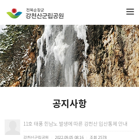
공지사항
11호 태풍 힌남노 발생에 따른 강천산 입산통제 안내
강천산군립공원
2022.09.05 08:16
조회
2578
|
|