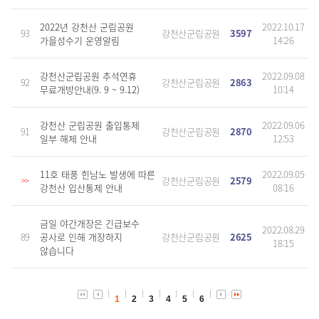
2022년 강천산 군립공원
2022.10.17
93
강천산군립공원
3597
가을성수기 운영알림
14:26
강천산군립공원 추석연휴
2022.09.08
92
강천산군립공원
2863
무료개방안내(9. 9 ~ 9.12)
10:14
강천산 군립공원 출입통제
2022.09.06
91
강천산군립공원
2870
일부 해제 안내
12:53
11호 태풍 힌남노 발생에 따른
2022.09.05
강천산군립공원
2579
>>
강천산 입산통제 안내
08:16
금일 야간개장은 긴급보수
2022.08.29
89
공사로 인해 개장하지
강천산군립공원
2625
18:15
않습니다
1
2
3
4
5
6