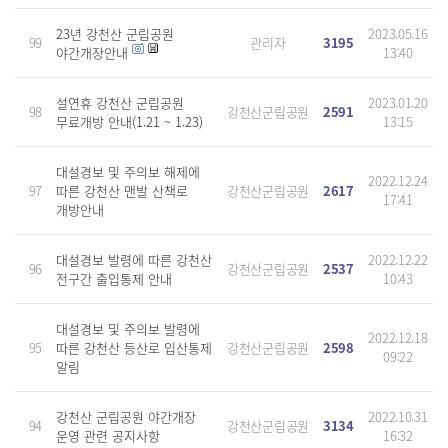
23년 강천산 군립공원
2023.05.16
99
관리자
3195
야간개장안내
13:40
설연휴 강천산 군립공원
2023.01.20
98
강천산군립공원
2591
무료개방 안내(1.21 ~ 1.23)
13:15
대설경보 및 주의보 해제에
2022.12.24
97
따른 강천산 맨발 산책로
강천산군립공원
2617
17:41
개방안내
대설경보 발령에 따른 강천산
2022.12.22
96
강천산군립공원
2537
전구간 출입통제 안내
10:43
대설경보 및 주의보 발령에
2022.12.18
95
따른 강천산 등산로 입산통제
강천산군립공원
2598
09:22
알림
강천산 군립공원 야간개장
2022.10.31
94
강천산군립공원
3134
운영 관련 공지사항
16:32