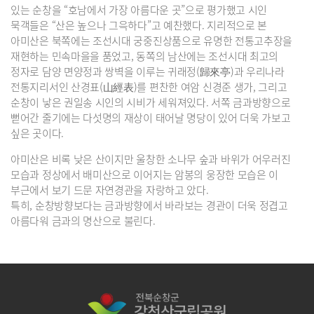
있는 순창을 “호남에서 가장 아름다운 곳”으로 평가했고 시인
묵객들은 “산은 높으나 그윽하다”고 예찬했다. 지리적으로 본
아미산은 북쪽에는 조선시대 궁중진상품으로 유명한 전통고추장을
재현하는 민속마을을 품었고, 동쪽의 남산에는 조선시대 최고의
정자로 담양 면양정과 쌍벽을 이루는 귀래정(歸來亭)과 우리나라
전통지리서인 산경표(山經表)를 편찬한 여암 신경준 생가, 그리고
순창이 낳은 권일송 시인의 시비가 세워져있다. 서쪽 금과방향으로
뻗어간 줄기에는 다섯명의 재상이 태어날 명당이 있어 더욱 가보고
싶은 곳이다.
아미산은 비록 낮은 산이지만 울창한 소나무 숲과 바위가 어우러진
모습과 정상에서 배미산으로 이어지는 암봉의 웅장한 모습은 이
부근에서 보기 드문 자연경관을 자랑하고 았다.
특히, 순창방향보다는 금과방향에서 바라보는 경관이 더욱 정겹고
아름다워 금과의 명산으로 불린다.