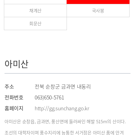
채계산
국사봉
회문산
아미산
주소
전북 순창군 금과면 내동리
전화번호
063)650-5761
홈페이지
http://gg.sunchang.go.kr
아미산은 순창읍, 금과면, 풍산면에 둘러싸인 해발 515m의 산이다.
조선의 대학자이며 풍수지리에 능통한 서거정은 아미산 품에 안겨