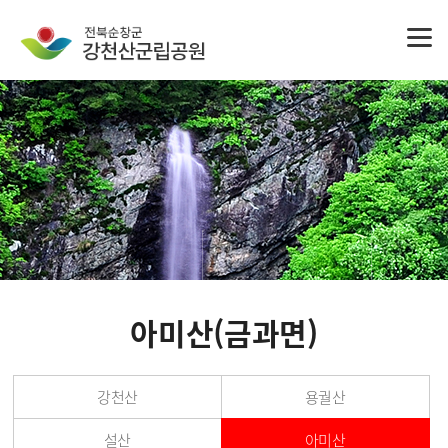
아미산(금과면)
강천산
용궐산
설산
아미산