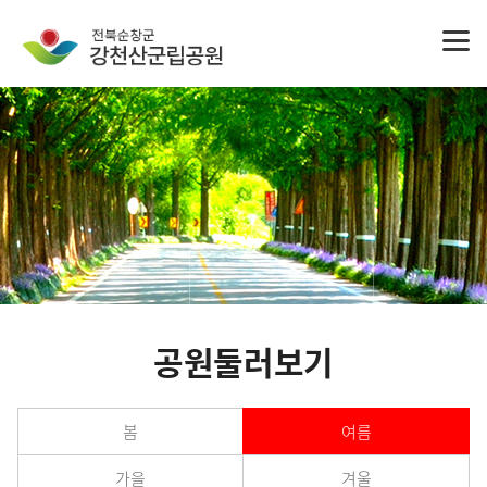
공원둘러보기
봄
여름
가을
겨울