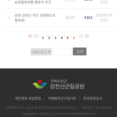
순창힐링여행 팸투어 추진
15:52
순창 강천산 야간 관광명소로
2018.06.29
1
관리자
4162
탈바꿈!
15:52
1
2
3
4
5
6
|
|
개인정보 취급방침
이메일무단수집거부
한국관광공사
전북특별자치도 순창군 팔덕면 강천산길 97(청계리 979-1)
｜
대표번호 : 063-650-1672
Copyrights © 2026
gangcheonsan.kr
All Rights Reserved.