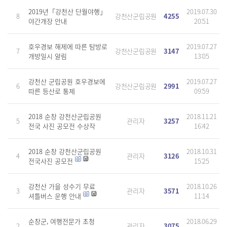
2019년「강천산 단월야행」
2019.07.30
8
강천산군립공원
4255
야간개장 안내
20:51
호우경보 해제에 따른 탐방로
2019.07.27
7
강천산군립공원
3147
개방일시 알림
13:05
강천산 군립공원 호우경보에
2019.07.27
6
강천산군립공원
2991
따른 등산로 통제
09:59
2018 순창 강천산군립공원
2018.11.21
5
관리자
3257
전국 사진 공모전 수상작
16:42
2018 순창 강천산군립공원
2018.10.31
4
관리자
3126
전국사진 공모전
15:25
강천산 가을 성수기 무료
2018.10.26
3
관리자
3571
셔틀버스 운행 안내
11:14
순창군, 여행전문가 초청
2018.06.29
2
관리자
3075