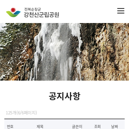
공지사항
125개(6/6페이지)
번호
제목
글쓴이
조회
날짜