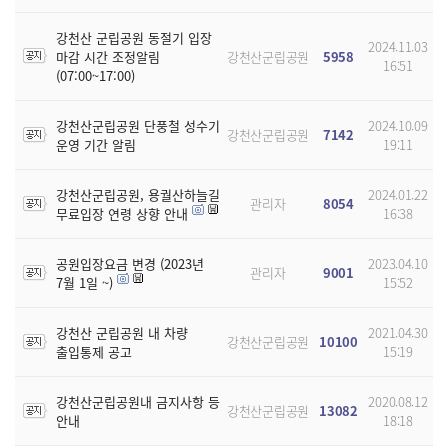
강천산 군립공원 동절기 입장
2024.11.03
마감 시간 조정알림
강천산군립공원
5958
16:51
(07:00~17:00)
강천산군립공원 단풍철 성수기
2024.10.09
강천산군립공원
7142
운영 기간 알림
19:11
강천산군립공원, 용궐산하늘길
2024.01.22
관리자
8054
무료입장 연령 상향 안내
16:38
공원입장요금 변경 (2023년
2023.04.10
관리자
9001
7월 1일 ~)
15:52
강천산 군립공원 내 차량
2021.04.30
강천산군립공원
10100
출입통제 공고
15:19
강천산군립공원내 금지사항 등
2020.08.12
강천산군립공원
13082
안내
18:18