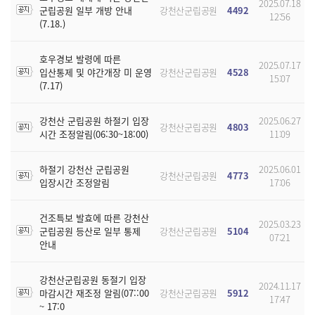
2025.07.18
군립공원 일부 개방 안내
강천산군립공원
4492
12:56
(7.18.)
호우경보 발령에 따른
2025.07.17
입산통제 및 야간개장 미 운영
강천산군립공원
4528
15:07
(7.17)
강천산 군립공원 하절기 입장
2025.06.27
강천산군립공원
4803
시간 조정알림(06:30~18:00)
11:09
하절기 강천산 군립공원
2025.06.01
강천산군립공원
4773
입장시간 조정알림
17:06
건조특보 발효에 따른 강천산
2025.03.23
군립공원 등산로 일부 통제
강천산군립공원
5104
07:21
안내
강천산군립공원 동절기 입장
2024.11.17
마감시간 재조정 알림(07::00
강천산군립공원
5912
17:47
~ 17:0