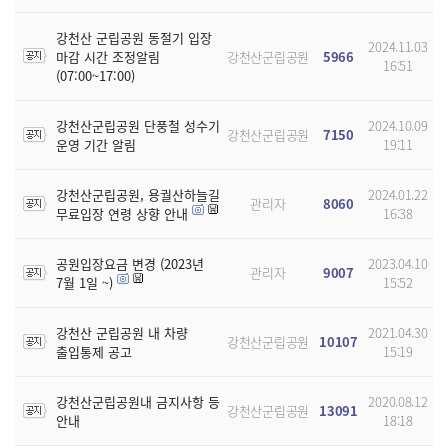
강천산 군립공원 동절기 입장
2024.11.03
마감 시간 조정알림
강천산군립공원
5966
16:51
(07:00~17:00)
강천산군립공원 단풍철 성수기
2024.10.09
강천산군립공원
7150
운영 기간 알림
19:11
강천산군립공원, 용궐산하늘길
2024.01.22
관리자
8060
무료입장 연령 상향 안내
16:38
공원입장요금 변경 (2023년
2023.04.10
관리자
9007
7월 1일 ~)
15:52
강천산 군립공원 내 차량
2021.04.30
강천산군립공원
10107
출입통제 공고
15:19
강천산군립공원내 금지사항 등
2020.08.12
강천산군립공원
13091
안내
18:18