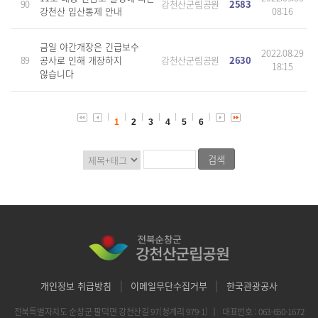
90
강천산군립공원
2583
강천산 입산통제 안내
08:16
금일 야간개장은 긴급보수
2022.08.29
89
공사로 인해 개장하지
강천산군립공원
2630
18:15
않습니다
1
2
3
4
5
6
|
|
개인정보 취급방침
이메일무단수집거부
한국관광공사
전북특별자치도 순창군 팔덕면 강천산길 97(청계리 979-1)
｜
대표번호 : 063-650-1672