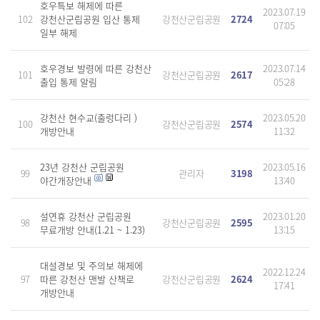
호우특보 해제에 따른
2023.07.19
102
강천산군립공원 입산 통제
강천산군립공원
2724
07:05
일부 해제
호우경보 발령에 따른 강천산
2023.07.14
101
강천산군립공원
2617
출입 통제 알림
05:28
강천산 현수교(출렁다리 )
2023.05.20
100
강천산군립공원
2574
개방안내
11:32
23년 강천산 군립공원
2023.05.16
99
관리자
3198
야간개장안내
13:40
설연휴 강천산 군립공원
2023.01.20
98
강천산군립공원
2595
무료개방 안내(1.21 ~ 1.23)
13:15
대설경보 및 주의보 해제에
2022.12.24
97
따른 강천산 맨발 산책로
강천산군립공원
2624
17:41
개방안내