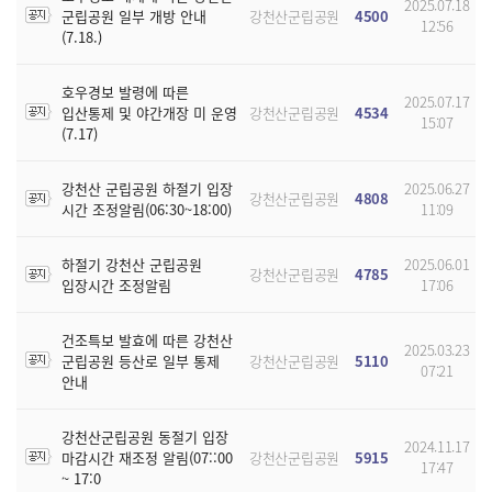
2025.07.18
군립공원 일부 개방 안내
강천산군립공원
4500
12:56
(7.18.)
호우경보 발령에 따른
2025.07.17
입산통제 및 야간개장 미 운영
강천산군립공원
4534
15:07
(7.17)
강천산 군립공원 하절기 입장
2025.06.27
강천산군립공원
4808
시간 조정알림(06:30~18:00)
11:09
하절기 강천산 군립공원
2025.06.01
강천산군립공원
4785
입장시간 조정알림
17:06
건조특보 발효에 따른 강천산
2025.03.23
군립공원 등산로 일부 통제
강천산군립공원
5110
07:21
안내
강천산군립공원 동절기 입장
2024.11.17
마감시간 재조정 알림(07::00
강천산군립공원
5915
17:47
~ 17:0