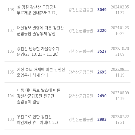
설 명절 강천산 군립공원
2024.02.05
108
강천산군립공원
3049
무료개방 안내(2.9~2.12.)
11:32
대설경보 발령에 따른 강천산
2024.01.23
107
강천산군립공원
3220
군립공원 출입통제 알림
10:22
강천산 단풍철 가을성수기
2023.10.20
106
강천산군립공원
3527
운영(23. 10. 21 ~ 11. 20)
21:09
기상 특보 해제에 따른 강천산
2023.08.11
105
강천산군립공원
2695
출입통제 해제 안내
11:19
태풍 예비특보 발효에 따른
2023.08.09
104
강천산군립공원 전구간
강천산군립공원
2490
14:19
출입통제 알림
우천으로 인한 강천산
2023.07.22
103
강천산군립공원
2993
야간개장 휴무아내(7. 22)
17:31