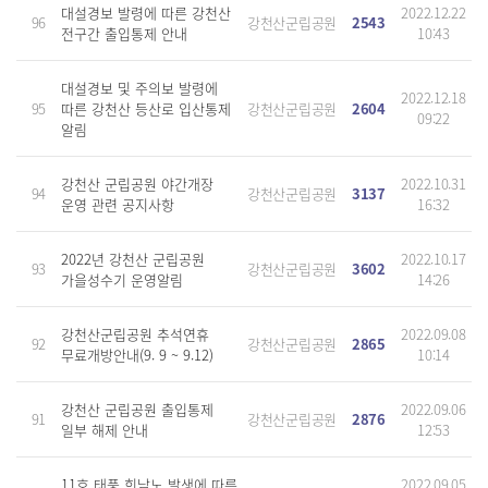
대설경보 발령에 따른 강천산
2022.12.22
96
강천산군립공원
2543
전구간 출입통제 안내
10:43
대설경보 및 주의보 발령에
2022.12.18
95
따른 강천산 등산로 입산통제
강천산군립공원
2604
09:22
알림
강천산 군립공원 야간개장
2022.10.31
94
강천산군립공원
3137
운영 관련 공지사항
16:32
2022년 강천산 군립공원
2022.10.17
93
강천산군립공원
3602
가을성수기 운영알림
14:26
강천산군립공원 추석연휴
2022.09.08
92
강천산군립공원
2865
무료개방안내(9. 9 ~ 9.12)
10:14
강천산 군립공원 출입통제
2022.09.06
91
강천산군립공원
2876
일부 해제 안내
12:53
11호 태풍 힌남노 발생에 따른
2022.09.05