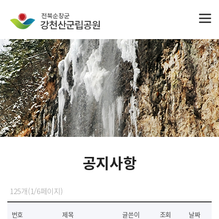
공지사항
125개(1/6페이지)
번호
제목
글쓴이
조회
날짜