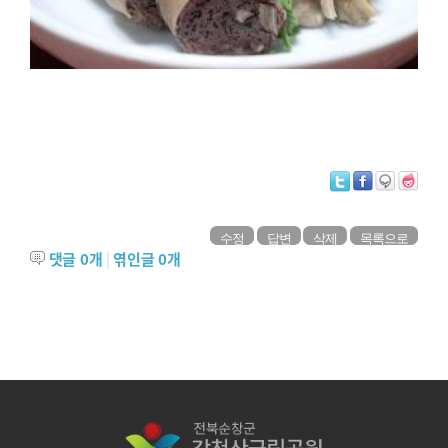
수정
답변
삭제
목록으로
댓글
0
개
|
엮인글
0
개