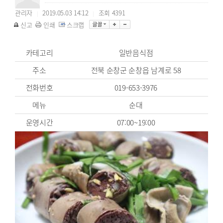
관리자
2019.05.03 14:12
조회
4391
|
|
신고
인쇄
스크랩
카테고리
일반음식점
주소
전북 순창군 순창읍 남계로 58
전화번호
019-653-3976
메뉴
순대
운영시간
07:00~19:00