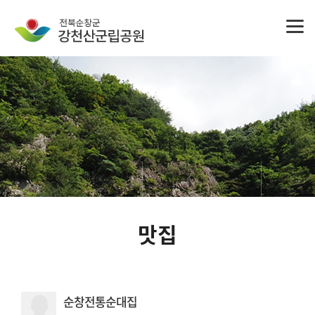
맛집
순창전통순대집