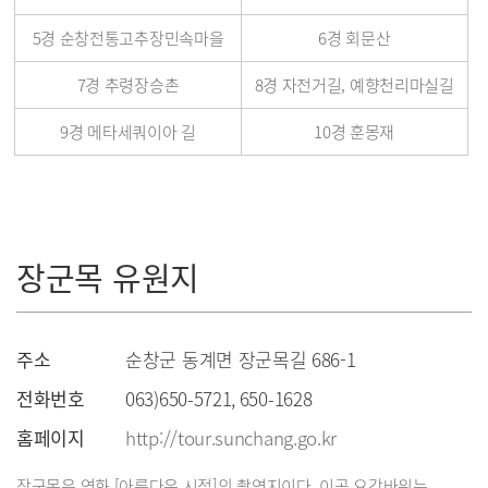
5경 순창전통고추장민속마을
6경 회문산
7경 추령장승촌
8경 자전거길, 예향천리마실길
9경 메타세쿼이아 길
10경 훈몽재
장군목 유원지
주소
순창군 동계면 장군목길 686-1
전화번호
063)650-5721, 650-1628
홈페이지
http://tour.sunchang.go.kr
장군목은 영화 [아름다운 시절]의 촬영지이다. 이곳 요강바위는