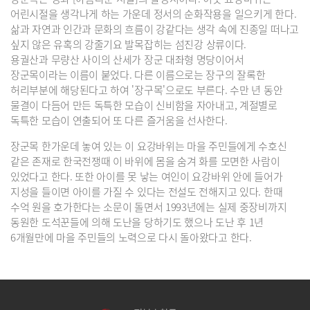
어린시절을 생각나게 하는 가운데 정서의 순화작용을 일으키게 한다.
삶과 자연과 인간과 문화의 흐름이 강같다는 생각 속에 진종일 떠나고
싶지 않은 유혹의 강줄기요 발목잡히는 섬진강 상류이다.
용궐산과 무량산 사이의 산세가 장군 대좌형 명당이어서
장군목이라는 이름이 붙었다. 다른 이름으로는 장구의 잘록한
허리부분에 해당된다고 하여 '장구목'으로도 부른다. 수만 년 동안
물결이 다듬어 만든 독특한 모습이 신비함을 자아내고, 계절별로
독특한 모습이 연출되어 또 다른 즐거움을 선사한다.
장군목 한가운데 놓여 있는 이 요강바위는 마을 주민들에게 수호신
같은 존재로 한국전쟁때 이 바위에 몸을 숨겨 화를 모면한 사람이
있었다고 한다. 또한 아이를 못 낳는 여인이 요강바위 안에 들어가
지성을 들이면 아이를 가질 수 있다는 전설도 전해지고 있다. 한때
수억 원을 호가한다는 소문이 돌면서 1993년에는 실제 중장비까지
동원한 도석꾼들에 의해 도난을 당하기도 했으나 도난 후 1년
6개월만에 마을 주민들의 노력으로 다시 돌아왔다고 한다.