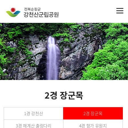
2경 장군목
1경 강천산
2경 장군목
3경 채계산 출렁다리
4경 향가 유원지