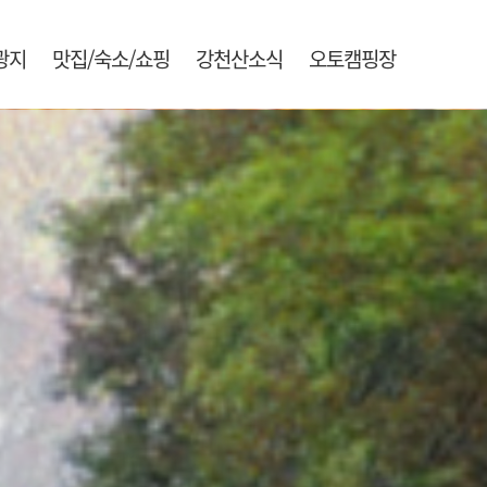
광지
맛집/숙소/쇼핑
강천산소식
오토캠핑장