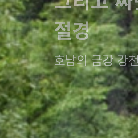
간직하는
애기단풍 손 내미