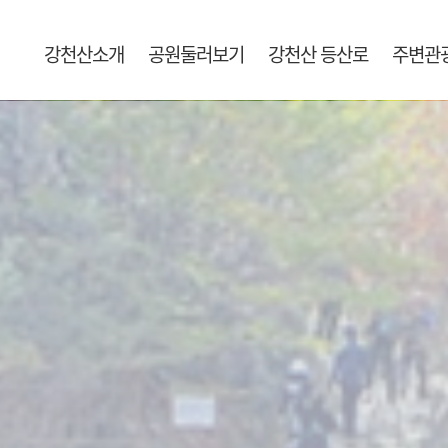
강천산소개
공원둘러보기
강천산 등산로
주변관