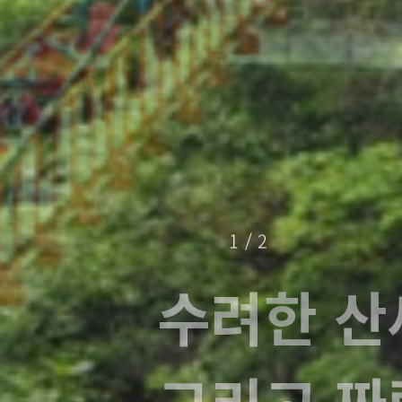
2
/
2
여느 곳의