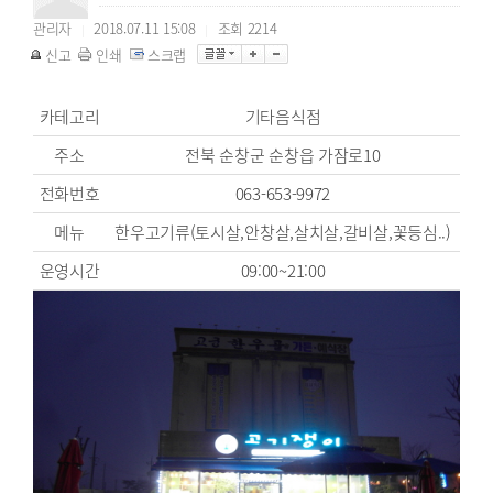
관리자
2018.07.11 15:08
조회
2214
|
|
신고
인쇄
스크랩
카테고리
기타음식점
주소
전북 순창군 순창읍 가잠로10
전화번호
063-653-9972
메뉴
한우고기류(토시살,안창살,살치살,갈비살,꽃등심..)
운영시간
09:00~21:00