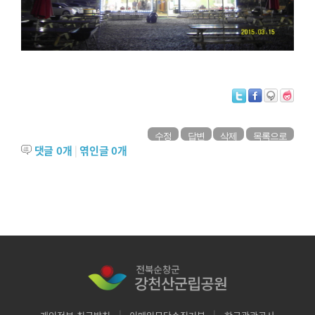
수정
답변
삭제
목록으로
댓글
0
개
|
엮인글
0
개