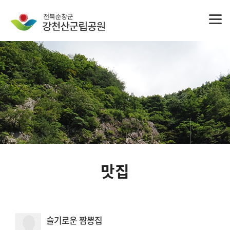
맛집
슬기로운 짬뽕집