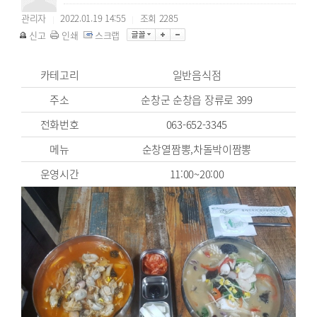
관리자
2022.01.19 14:55
조회
2285
|
|
신고
인쇄
스크랩
카테고리
일반음식점
주소
순창군 순창읍 장류로 399
전화번호
063-652-3345
메뉴
순창열짬뽕,차돌박이짬뽕
운영시간
11:00~20:00