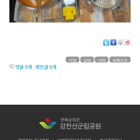
수정
답변
삭제
목록으로
댓글
0
개
|
엮인글
0
개