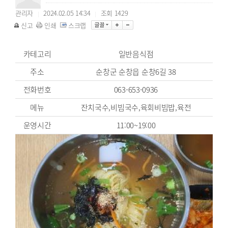
관리자
2024.02.05 14:34
조회
1429
|
|
신고
인쇄
스크랩
카테고리
일반음식점
주소
순창군 순창읍 순창6길 38
전화번호
063-653-0936
메뉴
잔치국수,비빔국수,육회비빔밥,육전
운영시간
11:00~19:00