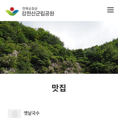
맛집
옛날국수