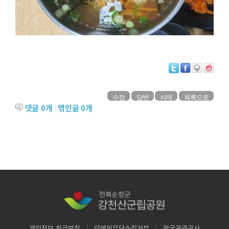
수정
답변
삭제
목록으로
댓글
0
개
|
엮인글
0
개
|
|
개인정보 취급방침
이메일무단수집거부
한국관광공사