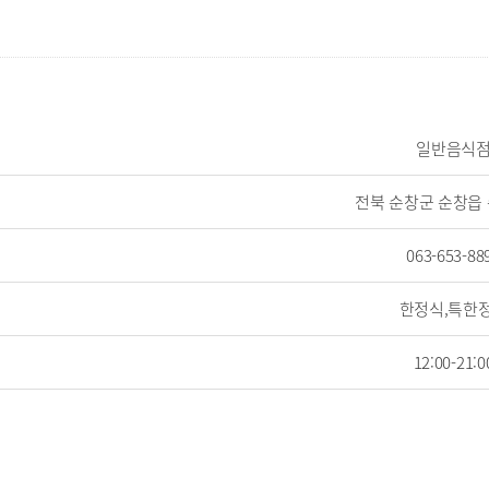
일반음식
전북 순창군 순창읍 
063-653-88
한정식,특한
12:00-21:0