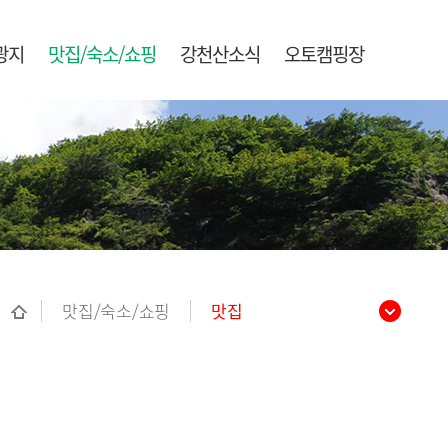
광지
맛집/숙소/쇼핑
강천산소식
오토캠핑장
맛집/숙소/쇼핑
맛집