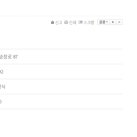
신고
인쇄
스크랩
점
순창로 87
92
정식
0