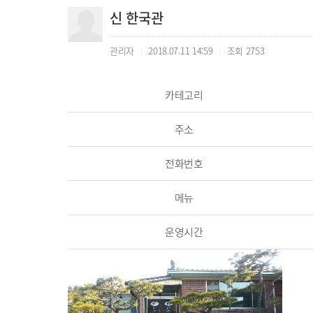
신 한국관
관리자
2018.07.11 14:59
조회
2753
|
|
카테고리
주소
전화번호
메뉴
운영시간