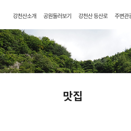
강천산소개
공원둘러보기
강천산 등산로
주변관
맛집