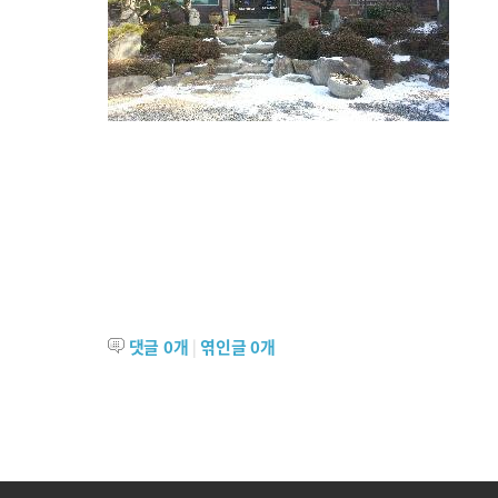
댓글
0
개
|
엮인글
0
개