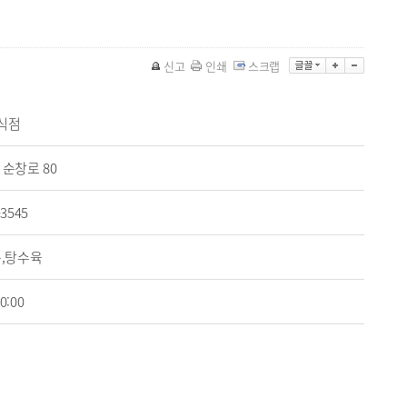
신고
인쇄
스크랩
식점
순창로 80
-3545
,탕수육
0:00