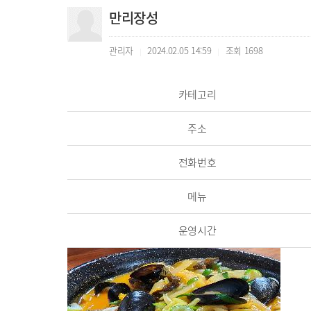
만리장성
관리자
2024.02.05 14:59
조회
1698
|
|
카테고리
주소
전화번호
메뉴
운영시간