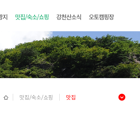
광지
맛집/숙소/쇼핑
강천산소식
오토캠핑장
맛집/숙소/쇼핑
맛집