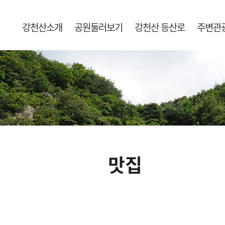
강천산소개
공원둘러보기
강천산 등산로
주변관
맛집