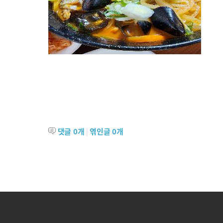
댓글
0
개
|
엮인글
0
개