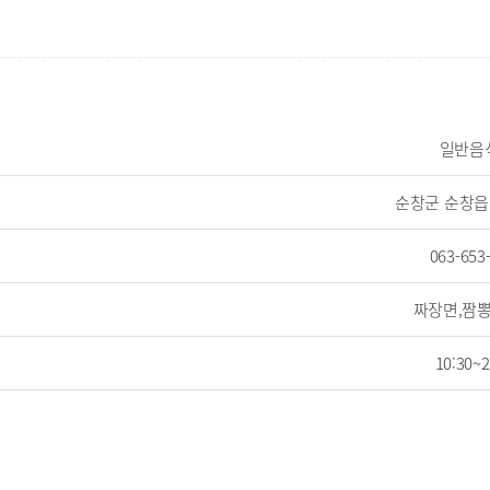
일반음
순창군 순창읍 
063-653
짜장면,짬뽕
10:30~2